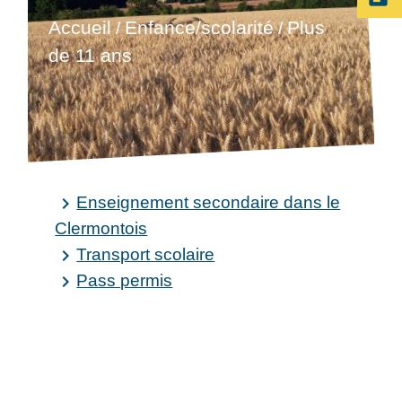
Accueil
Enfance/scolarité
Plus
/
/
de 11 ans
Enseignement secondaire dans le
keyboard_arrow_right
Clermontois
Transport scolaire
keyboard_arrow_right
Pass permis
keyboard_arrow_right