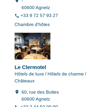
-
location_on
60600 Agnetz
+33 9 72 57 93 27
phone
Chambre d'hôtes
Le Clermotel
Hôtels de luxe / Hôtels de charme /
Châteaux
60, rue des Buttes
location_on
60600 Agnetz
+33 3 44 50 09 90