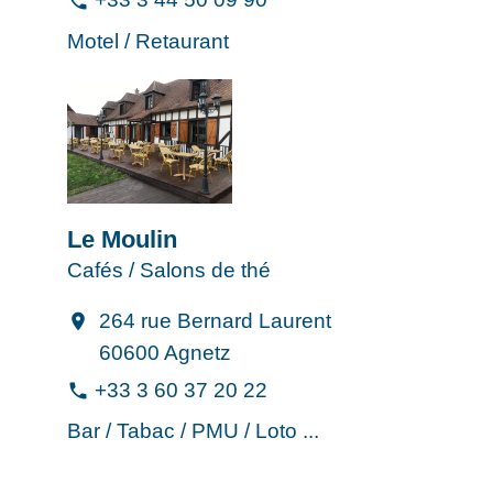
phone
Motel / Retaurant
Le Moulin
Cafés / Salons de thé
264 rue Bernard Laurent
location_on
60600 Agnetz
+33 3 60 37 20 22
phone
Bar / Tabac / PMU / Loto ...