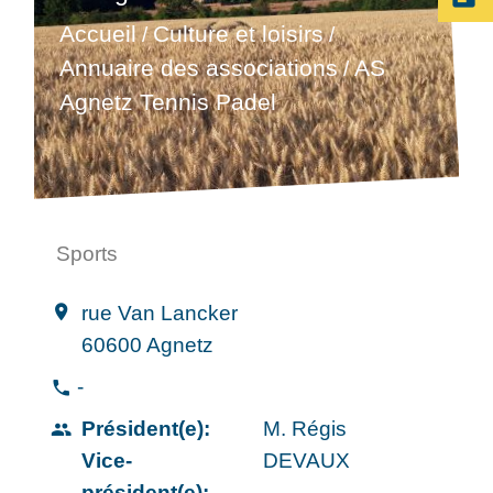
Accueil
Culture et loisirs
/
/
Annuaire des associations
AS
/
Agnetz Tennis Padel
Sports
rue Van Lancker
location_on
60600 Agnetz
-
phone
Président(e):
M. Régis
people
Vice-
DEVAUX
président(e):
-