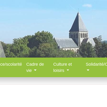
ce/scolarité
Cadre de
Culture et
Solidarité
vie
loisirs