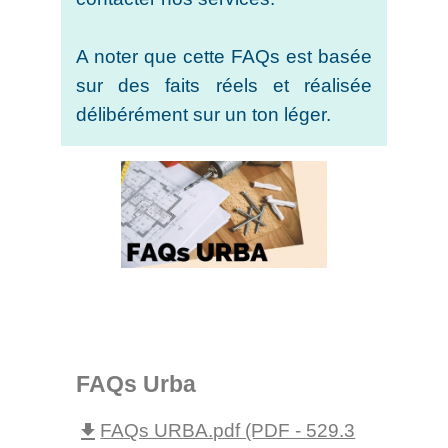
A noter que cette FAQs est basée
sur des faits réels et réalisée
délibérément sur un ton léger.
FAQs Urba
FAQs URBA.pdf (PDF - 529.3
file_download