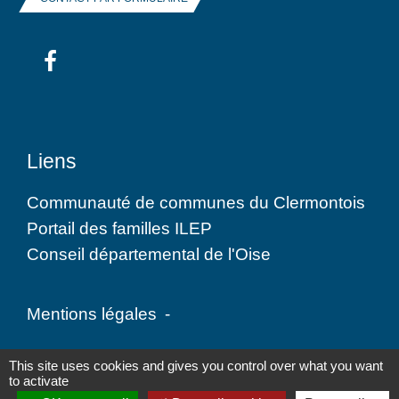
Liens
Communauté de communes du Clermontois
Portail des familles ILEP
Conseil départemental de l'Oise
Mentions légales
-
Politique de confidentialité
-
Accessibilité
-
This site uses cookies and gives you control over what you want
to activate
Plan du site
-
Gestion des cookies