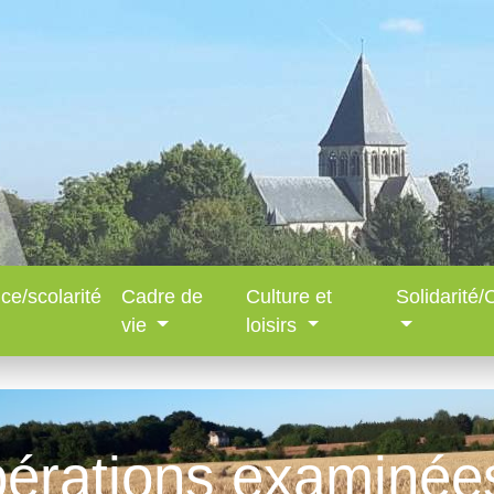
ce/scolarité
Cadre de
Culture et
Solidarité
vie
loisirs
bérations examinées