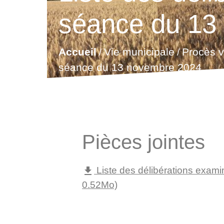
séance du 13
Accueil
Vie municipale
Procès v
/
/
séance du 13 novembre 2024
Pièces jointes
Liste des délibérations exami
file_download
0.52Mo)